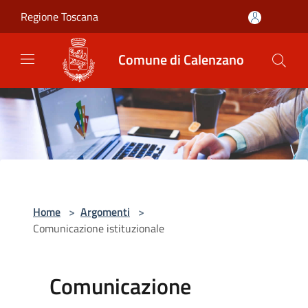
Salta al contenuto principale
Regione Toscana
Comune di Calenzano
Home
>
Argomenti
>
Comunicazione istituzionale
Comunicazione