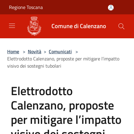
Salta al contenuto principale
Regione Toscana
Comune di Calenzano
Home
>
Novità
>
Comunicati
>
Elettrodotto Calenzano, proposte per mitigare l’impatto
visivo dei sostegni tubolari
Elettrodotto
Calenzano, proposte
per mitigare l’impatto
visivo dei sostegni