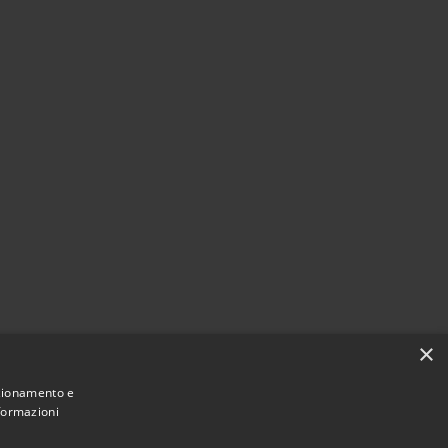
×
nzionamento e
nformazioni