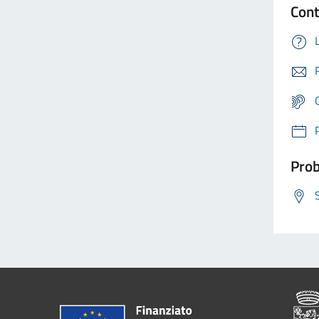
Cont
Prob