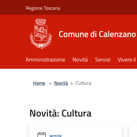
Salta al contenuto principale
Regione Toscana
Comune di Calenzano
Amministrazione
Novità
Servizi
Vivere 
Home
>
Novità
>
Cultura
Novità: Cultura
NOTIZIE