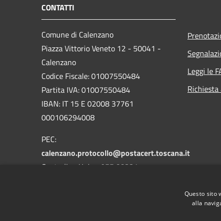
CONTATTI
Comune di Calenzano
Prenotaz
Piazza Vittorio Veneto 12 - 50041 -
Segnalazi
Calenzano
Leggi le 
Codice Fiscale: 01007550484
Richiesta
Partita IVA: 01007550484
IBAN: IT 15 E 02008 37761
000106294008
PEC:
calenzano.protocollo@postacert.toscana.it
Centralino Unico: 055 88331
Whatsapp: 3533590041
Questo sito 
alla navig