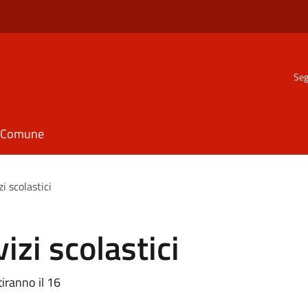
Seg
il Comune
i scolastici
izi scolastici
tiranno il 16