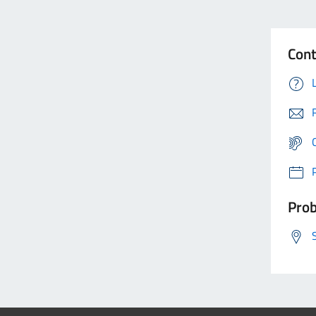
Cont
Prob