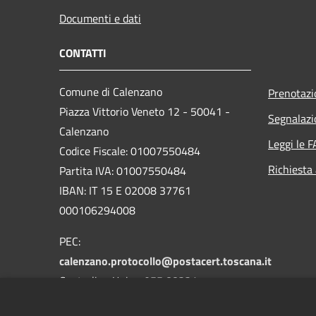
Documenti e dati
CONTATTI
Comune di Calenzano
Prenotaz
Piazza Vittorio Veneto 12 - 50041 -
Segnalazi
Calenzano
Leggi le 
Codice Fiscale: 01007550484
Richiesta
Partita IVA: 01007550484
IBAN: IT 15 E 02008 37761
000106294008
PEC:
calenzano.protocollo@postacert.toscana.it
Centralino Unico: 055 88331
Whatsapp: 3533590041