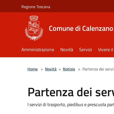
Salta al contenuto principale
Regione Toscana
Comune di Calenzano
Amministrazione
Novità
Servizi
Vivere 
Home
>
Novità
>
Notizie
>
Partenza dei serviz
Partenza dei serv
I servizi di trasporto, piedibus e prescuola par