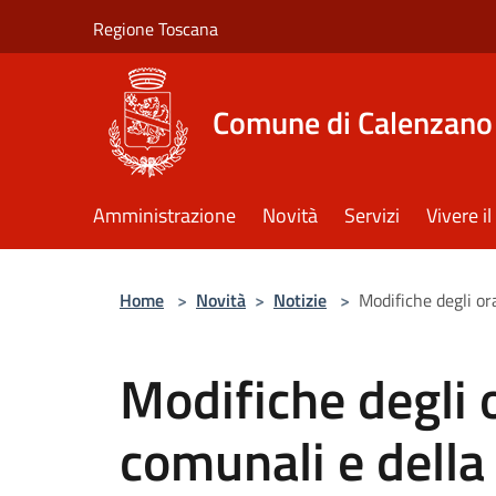
Salta al contenuto principale
Regione Toscana
Comune di Calenzano
Amministrazione
Novità
Servizi
Vivere 
Home
>
Novità
>
Notizie
>
Modifiche degli ora
Modifiche degli o
comunali e della 