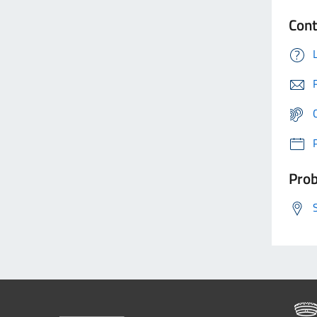
Cont
Prob