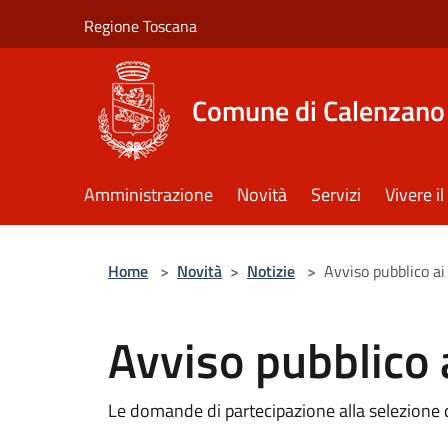
Salta al contenuto principale
Regione Toscana
Comune di Calenzano
Amministrazione
Novità
Servizi
Vivere 
Home
>
Novità
>
Notizie
>
Avviso pubblico ai 
Avviso pubblico a
Le domande di partecipazione alla selezione