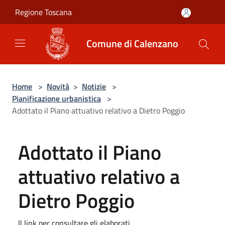
Salta al contenuto principale
Regione Toscana
Comune di Calenzano
Home
>
Novità
>
Notizie
>
Pianificazione urbanistica
>
Adottato il Piano attuativo relativo a Dietro Poggio
Adottato il Piano
attuativo relativo a
Dietro Poggio
Il link per consultare gli elaborati