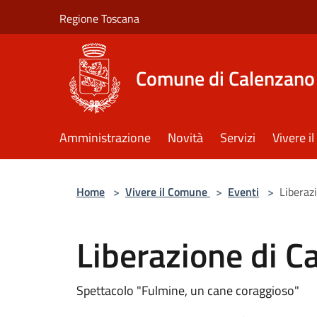
Salta al contenuto principale
Regione Toscana
Comune di Calenzano
Amministrazione
Novità
Servizi
Vivere 
Home
>
Vivere il Comune
>
Eventi
>
Liberaz
Liberazione di C
Spettacolo "Fulmine, un cane coraggioso"