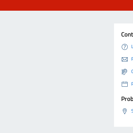
Cont
Prob