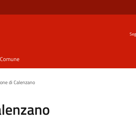
Seg
il Comune
ione di Calenzano
alenzano