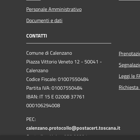
Personale Amministrativo
Documenti e dati
CONTATTI
Comune di Calenzano
Prenotaz
Piazza Vittorio Veneto 12 - 50041 -
Segnalazi
Calenzano
Leggi le 
Codice Fiscale: 01007550484
Richiesta
Partita IVA: 01007550484
IBAN: IT 15 E 02008 37761
000106294008
PEC:
calenzano.protocollo@postacert.toscana.it
Centralino Unico: 055 88331