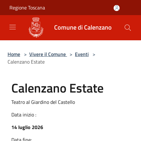
Salta al contenuto principale
Regione Toscana
Comune di Calenzano
Home
>
Vivere il Comune
>
Eventi
>
Calenzano Estate
Calenzano Estate
Teatro al Giardino del Castello
Data inizio :
14 luglio 2026
Data fine: