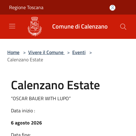
Salta al contenuto principale
Regione Toscana
Comune di Calenzano
Home
>
Vivere il Comune
>
Eventi
>
Calenzano Estate
Calenzano Estate
“OSCAR BAUER WITH LUPO”
Data inizio :
6 agosto 2026
Data fine: