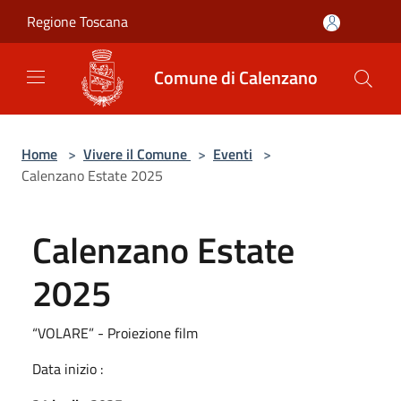
Salta al contenuto principale
Regione Toscana
Comune di Calenzano
Home
>
Vivere il Comune
>
Eventi
>
Calenzano Estate 2025
Calenzano Estate
2025
“VOLARE” - Proiezione film
Data inizio :