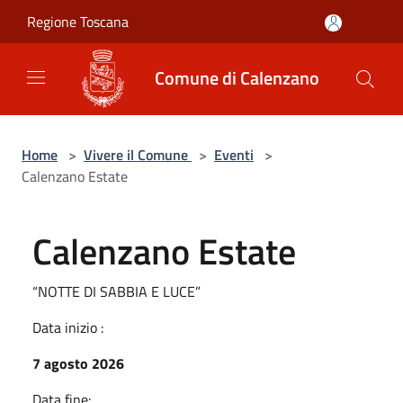
Salta al contenuto principale
Regione Toscana
Comune di Calenzano
Home
>
Vivere il Comune
>
Eventi
>
Calenzano Estate
Calenzano Estate
“NOTTE DI SABBIA E LUCE”
Data inizio :
7 agosto 2026
Data fine: