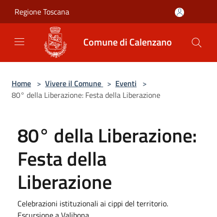
Salta al contenuto principale
Regione Toscana
Comune di Calenzano
Home
>
Vivere il Comune
>
Eventi
>
80° della Liberazione: Festa della Liberazione
80° della Liberazione:
Festa della
Liberazione
Celebrazioni istituzionali ai cippi del territorio.
Escursione a Valibona