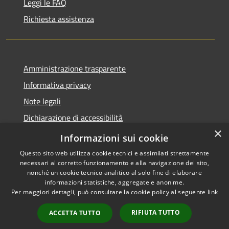
Leggi le FAQ
Richiesta assistenza
Amministrazione trasparente
Informativa privacy
Note legali
Dichiarazione di accessibilità
×
Statistiche Web
Informazioni sui cookie
Questo sito web utilizza cookie tecnici e assimilati strettamente
necessari al corretto funzionamento e alla navigazione del sito,
nonché un cookie tecnico analitico al solo fine di elaborare
informazioni statistiche, aggregate e anonime.
RSS
Copyright © 2026 • Comune di
Per maggiori dettagli, può consultare la cookie policy al seguente
link
Accessibilità
Calenzano • Powered by
Privacy
Municipium
Accesso
•
RIFIUTA TUTTO
ACCETTA TUTTO
Cookie
redazione