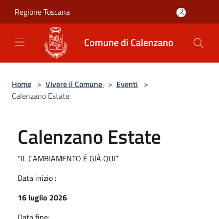
Salta al contenuto principale
Regione Toscana
Comune di Calenzano
Home
>
Vivere il Comune
>
Eventi
>
Calenzano Estate
Calenzano Estate
“IL CAMBIAMENTO È GIÀ QUI”
Data inizio :
16 luglio 2026
Data fine: