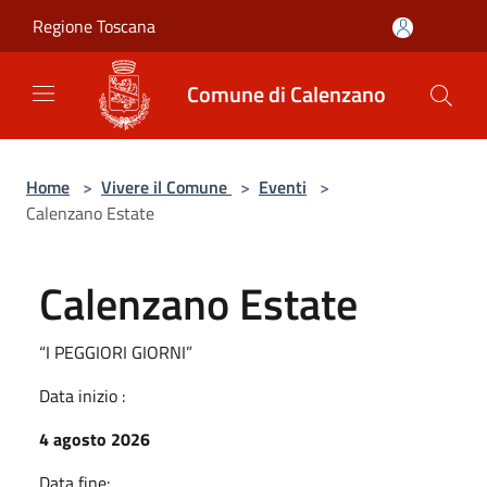
Salta al contenuto principale
Regione Toscana
Comune di Calenzano
Home
>
Vivere il Comune
>
Eventi
>
Calenzano Estate
Calenzano Estate
“I PEGGIORI GIORNI”
Data inizio :
4 agosto 2026
Data fine: