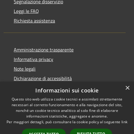
Segnalazione disservizio
Leggi le FAQ
Richiesta assistenza
Amministrazione trasparente
Informativa privacy
Note legali
Dichiarazione di accessibilità
×
Statistiche Web
Informazioni sui cookie
Questo sito web utilizza cookie tecnici e assimilati strettamente
necessari al corretto funzionamento e alla navigazione del sito,
nonché un cookie tecnico analitico al solo fine di elaborare
informazioni statistiche, aggregate e anonime.
RSS
Copyright © 2026 • Comune di
Per maggiori dettagli, può consultare la cookie policy al seguente
link
Accessibilità
Calenzano • Powered by
Privacy
Municipium
Accesso
•
RIFIUTA TUTTO