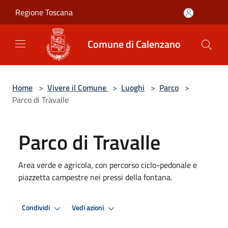
Salta al contenuto principale
Regione Toscana
Comune di Calenzano
Home
>
Vivere il Comune
>
Luoghi
>
Parco
>
Parco di Travalle
Parco di Travalle
Area verde e agricola, con percorso ciclo-pedonale e
piazzetta campestre nei pressi della fontana.
Condividi
Vedi azioni