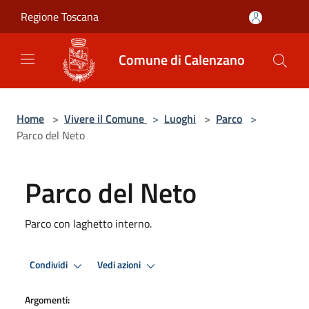
Salta al contenuto principale
Regione Toscana
Comune di Calenzano
Home
>
Vivere il Comune
>
Luoghi
>
Parco
>
Parco del Neto
Parco del Neto
Parco con laghetto interno.
Condividi
Vedi azioni
Argomenti: