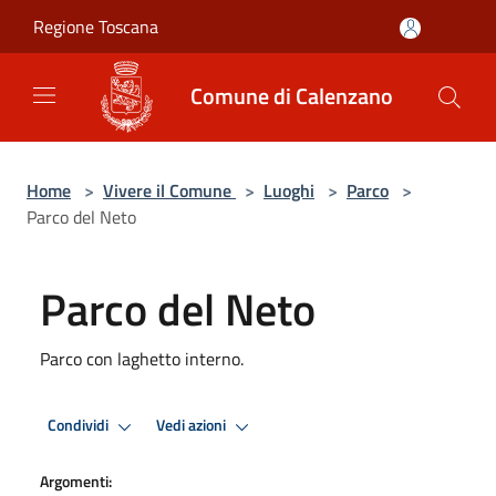
Salta al contenuto principale
Regione Toscana
Comune di Calenzano
Home
>
Vivere il Comune
>
Luoghi
>
Parco
>
Parco del Neto
Parco del Neto
Parco con laghetto interno.
Condividi
Vedi azioni
Argomenti: