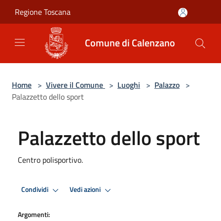
Salta al contenuto principale
Regione Toscana
Comune di Calenzano
Home
>
Vivere il Comune
>
Luoghi
>
Palazzo
>
Palazzetto dello sport
Palazzetto dello sport
Centro polisportivo.
Condividi
Vedi azioni
Argomenti: