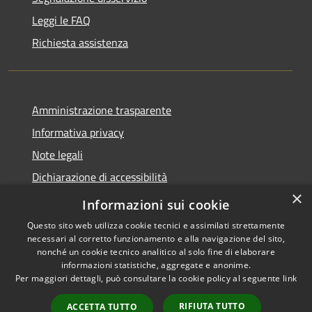
Leggi le FAQ
Richiesta assistenza
Amministrazione trasparente
Informativa privacy
Note legali
Dichiarazione di accessibilità
×
Statistiche Web
Informazioni sui cookie
Questo sito web utilizza cookie tecnici e assimilati strettamente
necessari al corretto funzionamento e alla navigazione del sito,
nonché un cookie tecnico analitico al solo fine di elaborare
informazioni statistiche, aggregate e anonime.
RSS
Copyright © 2026 • Comune di
Per maggiori dettagli, può consultare la cookie policy al seguente
link
Accessibilità
Calenzano • Powered by
Privacy
Municipium
Accesso
•
RIFIUTA TUTTO
ACCETTA TUTTO