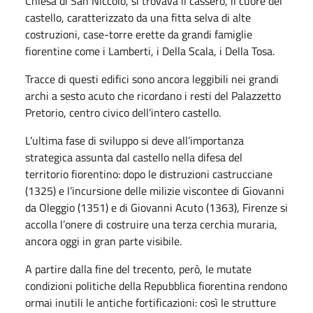
Chiesa di San Niccolò, si trovava il cassero, il cuore del
castello, caratterizzato da una fitta selva di alte
costruzioni, case-torre erette da grandi famiglie
fiorentine come i Lamberti, i Della Scala, i Della Tosa.
Tracce di questi edifici sono ancora leggibili nei grandi
archi a sesto acuto che ricordano i resti del Palazzetto
Pretorio, centro civico dell’intero castello.
L’ultima fase di sviluppo si deve all’importanza
strategica assunta dal castello nella difesa del
territorio fiorentino: dopo le distruzioni castrucciane
(1325) e l’incursione delle milizie viscontee di Giovanni
da Oleggio (1351) e di Giovanni Acuto (1363), Firenze si
accolla l’onere di costruire una terza cerchia muraria,
ancora oggi in gran parte visibile.
A partire dalla fine del trecento, però, le mutate
condizioni politiche della Repubblica fiorentina rendono
ormai inutili le antiche fortificazioni: così le strutture