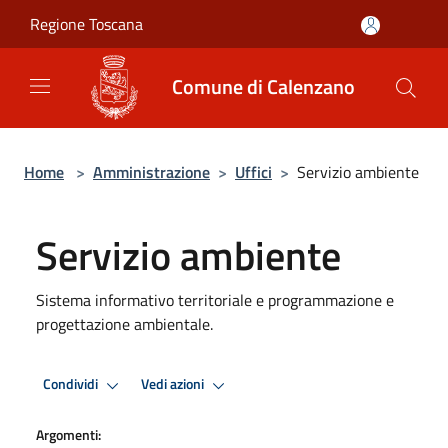
Salta al contenuto principale
Regione Toscana
Comune di Calenzano
Home
>
Amministrazione
>
Uffici
>
Servizio ambiente
Servizio ambiente
Sistema informativo territoriale e programmazione e
progettazione ambientale.
Condividi
Vedi azioni
Argomenti: