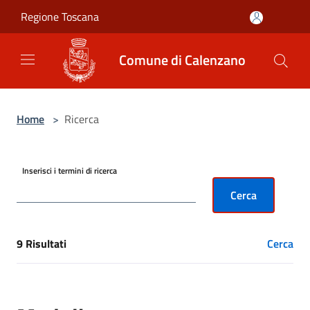
Salta al contenuto principale
Regione Toscana
Comune di Calenzano
Home
>
Ricerca
Inserisci i termini di ricerca
Cerca
9 Risultati
Cerca
[results] Risultati