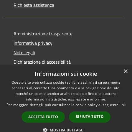
Richiesta assistenza
Amministrazione trasparente
Informativa privacy
Note legali
Dichiarazione di accessibilità
×
Statistiche Web
Informazioni sui cookie
Questo sito web utilizza cookie tecnici e assimilati strettamente
necessari al corretto funzionamento e alla navigazione del sito,
nonché un cookie tecnico analitico al solo fine di elaborare
informazioni statistiche, aggregate e anonime.
RSS
Copyright © 2026 • Comune di
Per maggiori dettagli, può consultare la cookie policy al seguente
link
Accessibilità
Calenzano • Powered by
Privacy
Municipium
Accesso
•
RIFIUTA TUTTO
ACCETTA TUTTO
Cookie
redazione
Mappa del sito
MOSTRA DETTAGLI