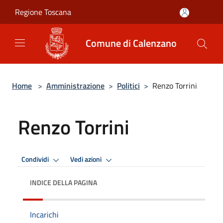
Salta al contenuto principale
Regione Toscana
Comune di Calenzano
Home
>
Amministrazione
>
Politici
>
Renzo Torrini
Renzo Torrini
Condividi
Vedi azioni
INDICE DELLA PAGINA
Incarichi