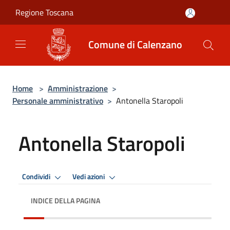
Salta al contenuto principale
Regione Toscana
Comune di Calenzano
Home
>
Amministrazione
>
Personale amministrativo
>
Antonella Staropoli
Antonella Staropoli
Condividi
Vedi azioni
INDICE DELLA PAGINA