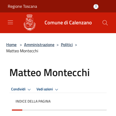
Salta al contenuto principale
Regione Toscana
Comune di Calenzano
Home
>
Amministrazione
>
Politici
>
Matteo Montecchi
Matteo Montecchi
Condividi
Vedi azioni
INDICE DELLA PAGINA