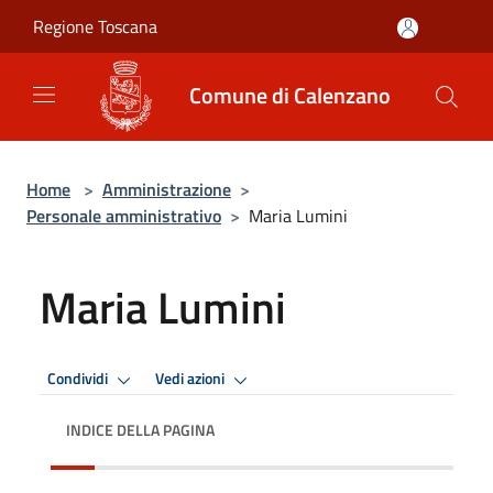
Salta al contenuto principale
Regione Toscana
Comune di Calenzano
Home
>
Amministrazione
>
Personale amministrativo
>
Maria Lumini
Maria Lumini
Condividi
Vedi azioni
INDICE DELLA PAGINA