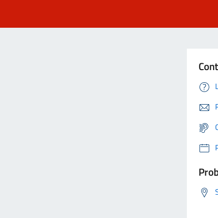
Cont
Prob