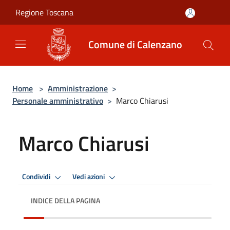
Salta al contenuto principale
Regione Toscana
Comune di Calenzano
Home
>
Amministrazione
>
Personale amministrativo
>
Marco Chiarusi
Marco Chiarusi
Condividi
Vedi azioni
INDICE DELLA PAGINA