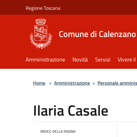
Salta al contenuto principale
Regione Toscana
Comune di Calenzano
Amministrazione
Novità
Servizi
Vivere 
Home
>
Amministrazione
>
Personale amminis
Ilaria Casale
INDICE DELLA PAGINA