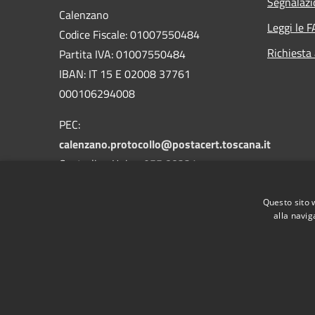
Segnalazi
Calenzano
Leggi le 
Codice Fiscale: 01007550484
Richiesta
Partita IVA: 01007550484
IBAN: IT 15 E 02008 37761
000106294008
PEC:
calenzano.protocollo@postacert.toscana.it
Centralino Unico: 055 88331
Whatsapp: 3533590041
Questo sito 
alla navig
RSS
Accessibilità
Privacy
Cookie
Mappa de