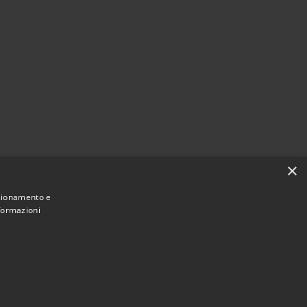
×
nzionamento e
nformazioni
Municipium
Accesso redazione
Calenzano • Powered by
•