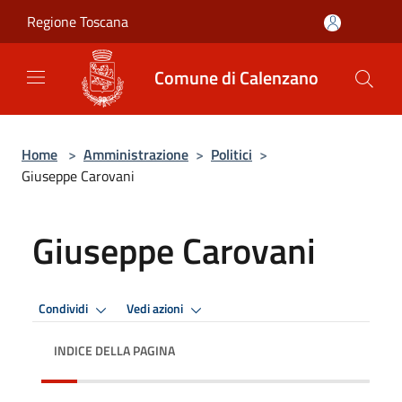
Salta al contenuto principale
Regione Toscana
Comune di Calenzano
Home
>
Amministrazione
>
Politici
>
Giuseppe Carovani
Giuseppe Carovani
Condividi
Vedi azioni
INDICE DELLA PAGINA