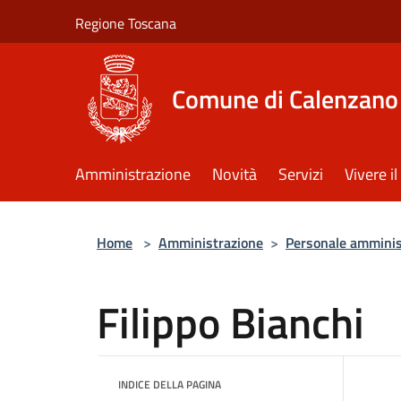
Salta al contenuto principale
Regione Toscana
Comune di Calenzano
Amministrazione
Novità
Servizi
Vivere 
Home
>
Amministrazione
>
Personale amminis
Filippo Bianchi
INDICE DELLA PAGINA