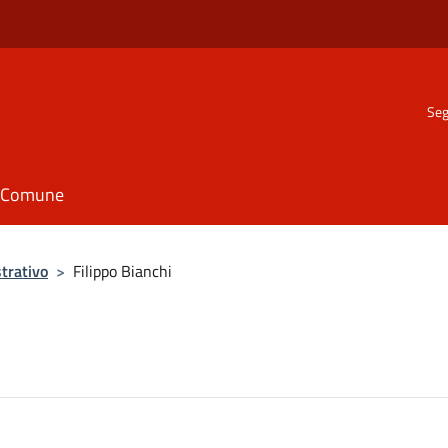
Seg
il Comune
trativo
>
Filippo Bianchi