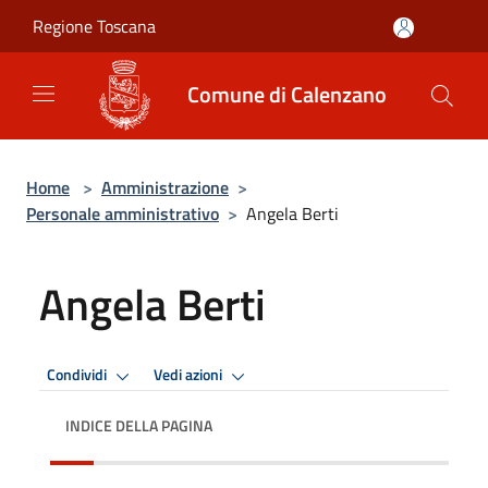
Salta al contenuto principale
Regione Toscana
Comune di Calenzano
Home
>
Amministrazione
>
Personale amministrativo
>
Angela Berti
Angela Berti
Condividi
Vedi azioni
INDICE DELLA PAGINA