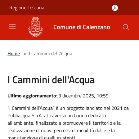
Salta al contenuto principale
Regione Toscana
Comune di Calenzano
Home
>
I Cammini dell'Acqua
I Cammini dell'Acqua
Ultimo aggiornamento
: 3 dicembre 2025, 10:59
"I Cammini dell’Acqua” è un progetto lanciato nel 2021 da
Publiacqua S.p.A. attraverso un bando dedicato
all’ambiente, finalizzato a promuovere il territorio e la
realizzazione di nuovi percorsi di mobilità dolce e la
manutenzione di quelli esistenti.