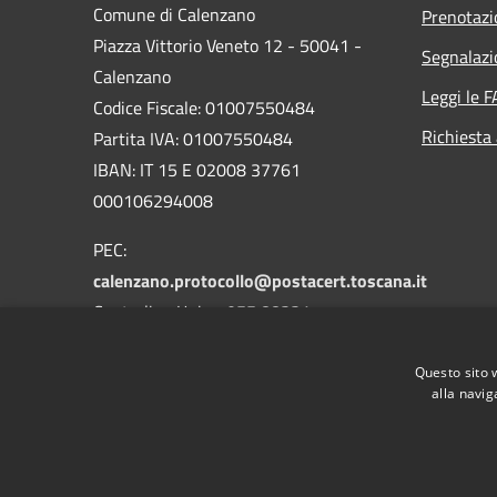
Comune di Calenzano
Prenotaz
Piazza Vittorio Veneto 12 - 50041 -
Segnalazi
Calenzano
Leggi le 
Codice Fiscale: 01007550484
Richiesta
Partita IVA: 01007550484
IBAN: IT 15 E 02008 37761
000106294008
PEC:
calenzano.protocollo@postacert.toscana.it
Centralino Unico: 055 88331
Whatsapp: 3533590041
Questo sito 
alla navig