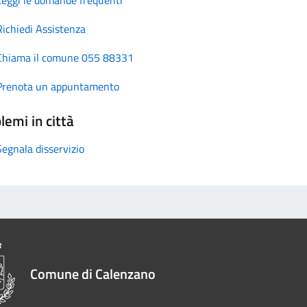
Richiedi Assistenza
Chiama il comune 055 88331
Prenota un appuntamento
lemi in città
Segnala disservizio
Comune di Calenzano