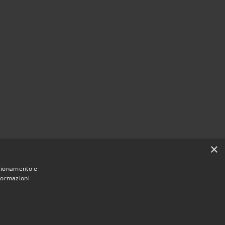
×
nzionamento e
nformazioni