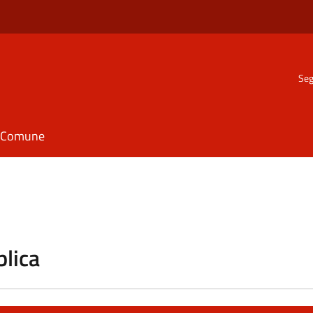
Seg
il Comune
blica