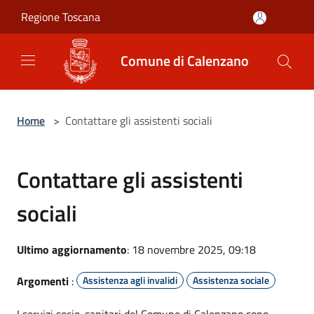
Salta al contenuto principale
Regione Toscana
Comune di Calenzano
Home
>
Contattare gli assistenti sociali
Contattare gli assistenti
sociali
Ultimo aggiornamento
: 18 novembre 2025, 09:18
Argomenti
:
Assistenza agli invalidi
Assistenza sociale
I servizi socio-sanitari del Comune di Calenzano sono