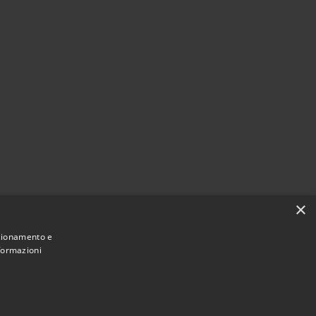
×
nzionamento e
nformazioni