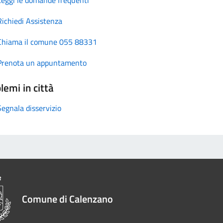
Richiedi Assistenza
Chiama il comune 055 88331
Prenota un appuntamento
lemi in città
Segnala disservizio
Comune di Calenzano