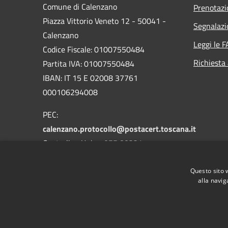
Comune di Calenzano
Prenotaz
Piazza Vittorio Veneto 12 - 50041 -
Segnalazi
Calenzano
Leggi le 
Codice Fiscale: 01007550484
Richiesta
Partita IVA: 01007550484
IBAN: IT 15 E 02008 37761
000106294008
PEC:
calenzano.protocollo@postacert.toscana.it
Centralino Unico: 055 88331
Whatsapp: 3533590041
Questo sito 
alla navig