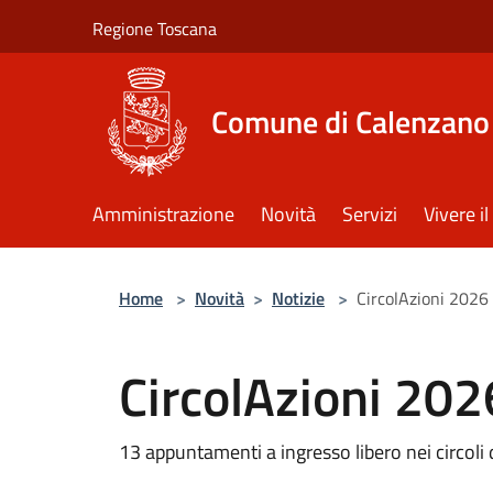
Salta al contenuto principale
Regione Toscana
Comune di Calenzano
Amministrazione
Novità
Servizi
Vivere 
Home
>
Novità
>
Notizie
>
CircolAzioni 2026
CircolAzioni 202
13 appuntamenti a ingresso libero nei circoli d