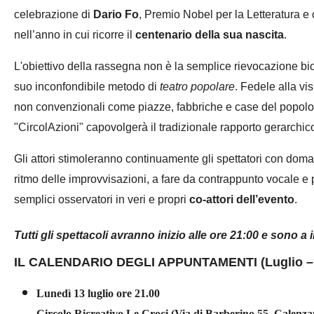
celebrazione di
Dario Fo
, Premio Nobel per la Letteratura e
nell’anno in cui ricorre il
centenario della sua nascita
.
L'obiettivo della rassegna non è la semplice rievocazione bi
suo inconfondibile metodo di
teatro popolare
. Fedele alla v
non convenzionali come piazze, fabbriche e case del popolo 
"CircolAzioni" capovolgerà il tradizionale rapporto gerarchic
Gli attori stimoleranno continuamente gli spettatori con doma
ritmo delle improvvisazioni, a fare da contrappunto vocale e 
semplici osservatori in veri e propri
co-attori dell’evento
.
Tutti gli spettacoli avranno inizio alle ore 21:00 e sono a
IL CALENDARIO DEGLI APPUNTAMENTI (Luglio 
Lunedì 13 luglio ore 21.00
Circolo Ricreativo Le Croci (Via di Barberino 55, Calenza