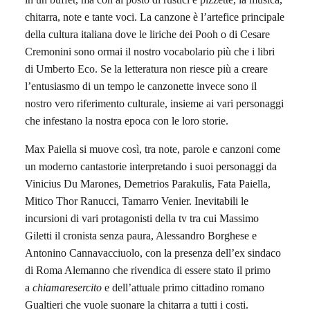
chitarra, note e tante voci. La canzone è l’artefice principale
della cultura italiana dove le liriche dei Pooh o di Cesare
Cremonini sono ormai il nostro vocabolario più che i libri
di Umberto Eco. Se la letteratura non riesce più a creare
l’entusiasmo di un tempo le canzonette invece sono il
nostro vero riferimento culturale, insieme ai vari personaggi
che infestano la nostra epoca con le loro storie.
Max Paiella si muove così, tra note, parole e canzoni come
un moderno cantastorie interpretando i suoi personaggi da
Vinicius Du Marones, Demetrios Parakulis, Fata Paiella,
Mitico Thor Ranucci, Tamarro Venier. Inevitabili le
incursioni di vari protagonisti della tv tra cui Massimo
Giletti il cronista senza paura, Alessandro Borghese e
Antonino Cannavacciuolo, con la presenza dell’ex sindaco
di Roma Alemanno che rivendica di essere stato il primo
a
chiamaresercito
e dell’attuale primo cittadino romano
Gualtieri che vuole suonare la chitarra a tutti i costi.