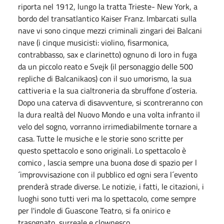
riporta nel 1912, lungo la tratta Trieste- New York, a
bordo del transatlantico Kaiser Franz. Imbarcati sulla
nave vi sono cinque mezzi criminali zingari dei Balcani
nave (i cinque musicisti: violino, fisarmonica,
contrabbasso, sax e clarinetto) ognuno di loro in fuga
da un piccolo reato e Svejk (il personaggio delle 500
repliche di Balcanikaos) con il suo umorismo, la sua
cattiveria e la sua cialtroneria da sbruffone d´osteria.
Dopo una caterva di disavventure, si scontreranno con
la dura realtà del Nuovo Mondo e una volta infranto il
velo del sogno, vorranno irrimediabilmente tornare a
casa. Tutte le musiche e le storie sono scritte per
questo spettacolo e sono originali. Lo spettacolo è
comico , lascia sempre una buona dose di spazio per l
´improvvisazione con il pubblico ed ogni sera l´evento
prenderà strade diverse. Le notizie, i fatti, le citazioni, i
luoghi sono tutti veri ma lo spettacolo, come sempre
per l'indole di Guascone Teatro, si fa onirico e
trasognato, surreale e clownesco.