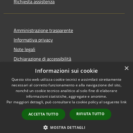
Richiesta assistenza
Amministrazione trasparente
Informativa privacy
Note legali
Dichiarazione di accessibilità
×
Statistiche Web
Informazioni sui cookie
Questo sito web utilizza cookie tecnici e assimilati strettamente
necessari al corretto funzionamento e alla navigazione del sito,
nonché un cookie tecnico analitico al solo fine di elaborare
informazioni statistiche, aggregate e anonime.
RSS
Copyright © 2026 • Comune di
Per maggiori dettagli, può consultare la cookie policy al seguente
link
Accessibilità
Calenzano • Powered by
Privacy
Municipium
Accesso
•
RIFIUTA TUTTO
ACCETTA TUTTO
Cookie
redazione
Mappa del sito
MOSTRA DETTAGLI