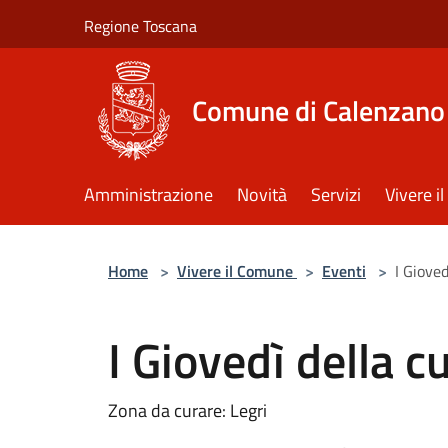
Salta al contenuto principale
Regione Toscana
Comune di Calenzano
Amministrazione
Novità
Servizi
Vivere 
Home
>
Vivere il Comune
>
Eventi
>
I Gioved
I Giovedì della c
Zona da curare: Legri