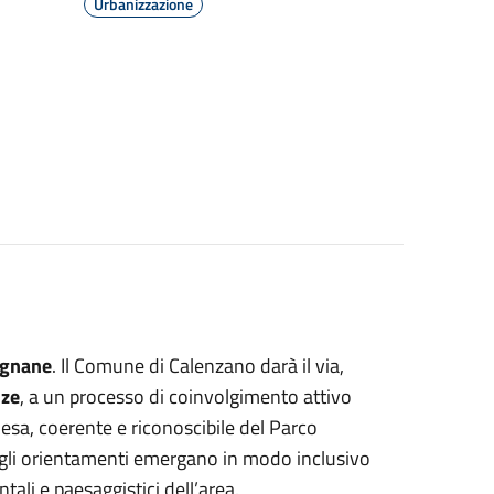
Urbanizzazione
pugnane
. Il Comune di Calenzano darà il via,
nze
,
a
un processo di coinvolgimento attivo
oesa, coerente e riconoscibile del Parco
 gli orientamenti emergano in modo inclusivo
tali e paesaggistici dell’area.