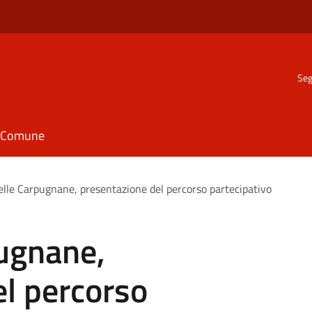
Seg
il Comune
elle Carpugnane, presentazione del percorso partecipativo
pugnane,
l percorso