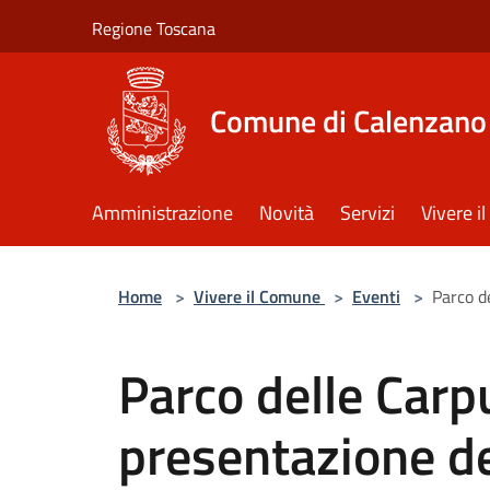
Salta al contenuto principale
Regione Toscana
Comune di Calenzano
Amministrazione
Novità
Servizi
Vivere 
Home
>
Vivere il Comune
>
Eventi
>
Parco d
Parco delle Car
presentazione de