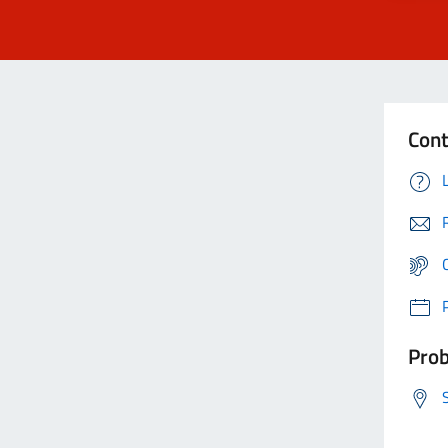
Cont
Prob