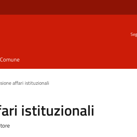
Seg
il Comune
ione affari istituzionali
ri istituzionali
itore