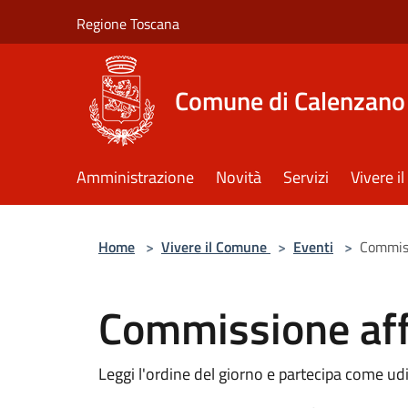
Salta al contenuto principale
Regione Toscana
Comune di Calenzano
Amministrazione
Novità
Servizi
Vivere 
Home
>
Vivere il Comune
>
Eventi
>
Commiss
Commissione affa
Leggi l'ordine del giorno e partecipa come ud