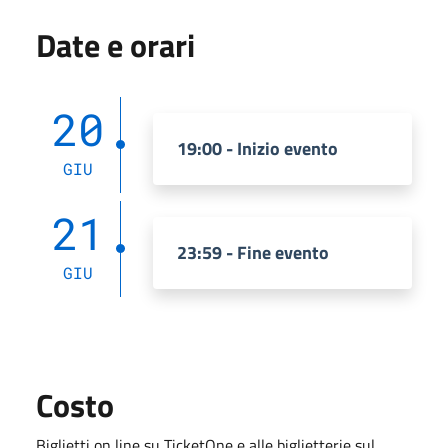
Date e orari
20
19:00 - Inizio evento
GIU
21
23:59 - Fine evento
GIU
Costo
Biglietti on line su TicketOne e alle biglietterie sul