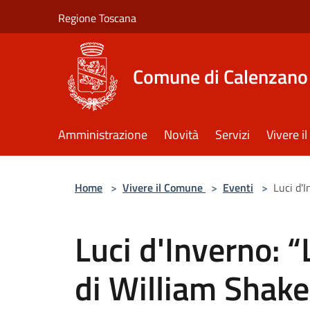
Salta al contenuto principale
Regione Toscana
Comune di Calenzano
Amministrazione
Novità
Servizi
Vivere 
Home
>
Vivere il Comune
>
Eventi
>
Luci d'
Luci d'Inverno: 
di William Shake