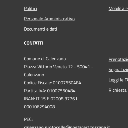
Politici
Mobilità e
Personale Amministrativo
Documenti e dati
CONTATTI
Comune di Calenzano
Prenotaz
Piazza Vittorio Veneto 12 - 50041 -
Segnalazi
Calenzano
Leggi le 
Codice Fiscale: 01007550484
Richiesta
Partita IVA: 01007550484
IBAN: IT 15 E 02008 37761
000106294008
PEC:
calenzano.protocollo@postacert.toscana.it