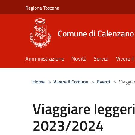
Salta al contenuto principale
Regione Toscana
Comune di Calenzano
Amministrazione
Novità
Servizi
Vivere 
Home
>
Vivere il Comune
>
Eventi
>
Viaggia
Viaggiare leggeri
2023/2024