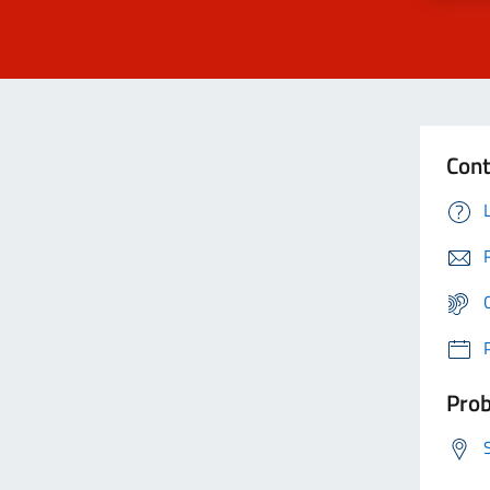
Cont
Prob