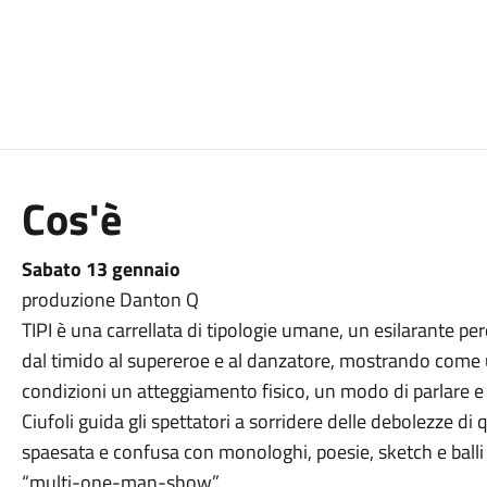
Cos'è
Sabato 13 gennaio
produzione Danton Q
TIPI è una carrellata di tipologie umane, un esilarante per
dal timido al supereroe e al danzatore, mostrando come un
condizioni un atteggiamento fisico, un modo di parlare e d
Ciufoli guida gli spettatori a sorridere delle debolezze d
spaesata e confusa con monologhi, poesie, sketch e ball
“multi-one-man-show”.