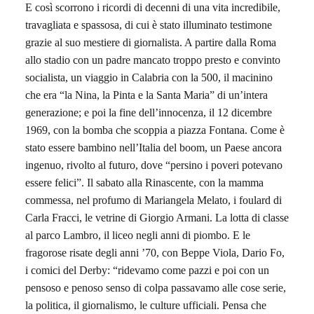
E così scorrono i ricordi di decenni di una vita incredibile,
travagliata e spassosa, di cui è stato illuminato testimone
grazie al suo mestiere di giornalista. A partire dalla Roma
allo stadio con un padre mancato troppo presto e convinto
socialista, un viaggio in Calabria con la 500, il macinino
che era “la Nina, la Pinta e la Santa Maria” di un’intera
generazione; e poi la fine dell’innocenza, il 12 dicembre
1969, con la bomba che scoppia a piazza Fontana. Come è
stato essere bambino nell’Italia del boom, un Paese ancora
ingenuo, rivolto al futuro, dove “persino i poveri potevano
essere felici”. Il sabato alla Rinascente, con la mamma
commessa, nel profumo di Mariangela Melato, i foulard di
Carla Fracci, le vetrine di Giorgio Armani. La lotta di classe
al parco Lambro, il liceo negli anni di piombo. E le
fragorose risate degli anni ’70, con Beppe Viola, Dario Fo,
i comici del Derby: “ridevamo come pazzi e poi con un
pensoso e penoso senso di colpa passavamo alle cose serie,
la politica, il giornalismo, le culture ufficiali. Pensa che