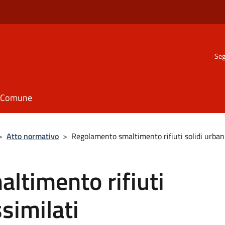
Seg
il Comune
>
Atto normativo
>
Regolamento smaltimento rifiuti solidi urbani
ltimento rifiuti
ssimilati