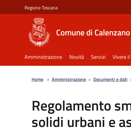
Salta al contenuto principale
Regione Toscana
Comune di Calenzano
Amministrazione
Novità
Servizi
Vivere 
Home
>
Amministrazione
>
Documenti e dati
Regolamento sma
solidi urbani e a