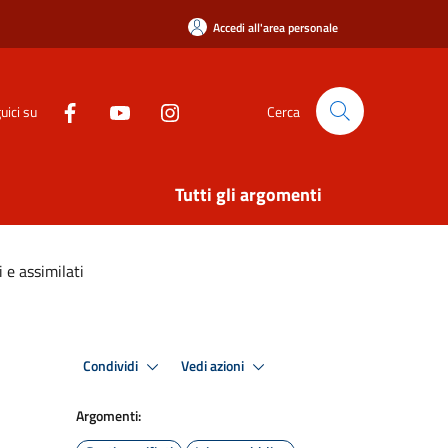
Accedi all'area personale
uici su
Cerca
Tutti gli argomenti
 e assimilati
Condividi
Vedi azioni
Argomenti: