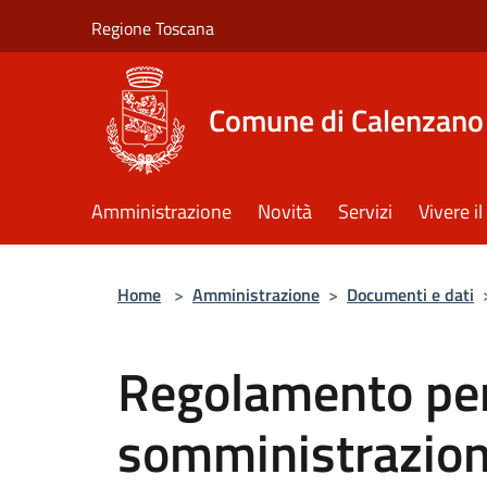
Salta al contenuto principale
Regione Toscana
Comune di Calenzano
Amministrazione
Novità
Servizi
Vivere 
Home
>
Amministrazione
>
Documenti e dati
Regolamento per 
somministrazion